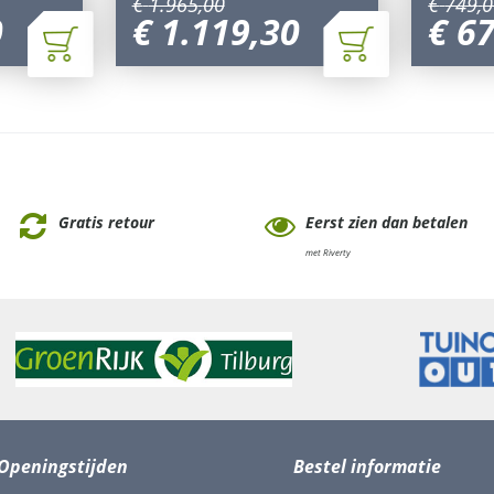
€
1.965
,
00
€
749
,
0
0
€
1.119
,
30
€
6
Gratis retour
Eerst zien dan betalen
met Riverty
Openingstijden
Bestel informatie