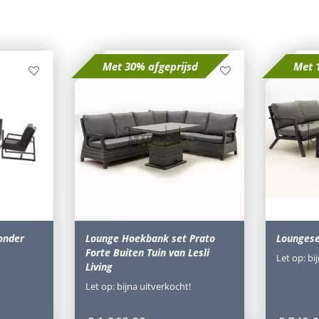
Met 30% afgeprijsd
Met 
onder
Lounge Hoekbank set Prato
Lounges
Forte Buiten Tuin van Lesli
Let op: bi
Living
Let op: bijna uitverkocht!