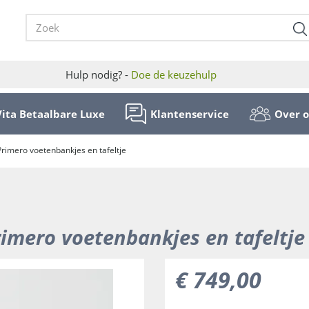
Hulp nodig? -
Doe de keuzehulp
Vita Betaalbare Luxe
Klantenservice
Over 
rimero voetenbankjes en tafeltje
imero voetenbankjes en tafeltje
€
749
,
00