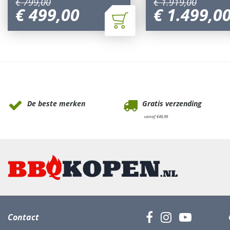
€
799
,
00
€
1.919
,
00
€
499
,
00
€
1.499
,
0
Waarom Tuinmeubels.nl
De beste merken
Gratis verzending
vanaf €49,99
Contact