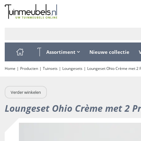
Ga
naar
content
Assortiment
Nieuwe collectie
Home
Producten
Tuinsets
Loungesets
Loungeset Ohio Crème met 2 P
Verder winkelen
Loungeset Ohio Crème met 2 Pr