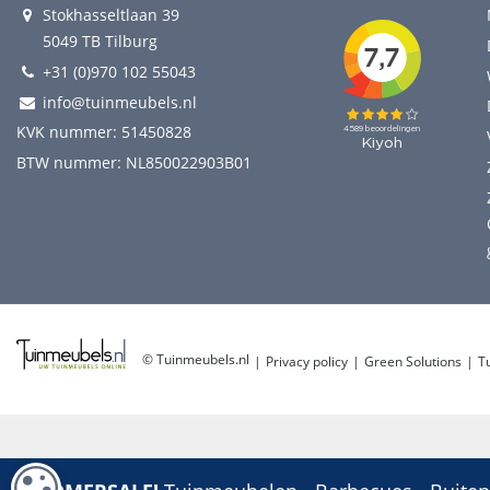
Stokhasseltlaan 39
5049 TB Tilburg
+31 (0)970 102 55043
info@tuinmeubels.nl
KVK nummer: 51450828
BTW nummer: NL850022903B01
© Tuinmeubels.nl
Privacy policy
Green Solutions
T
COOKIE-INSTELLINGEN