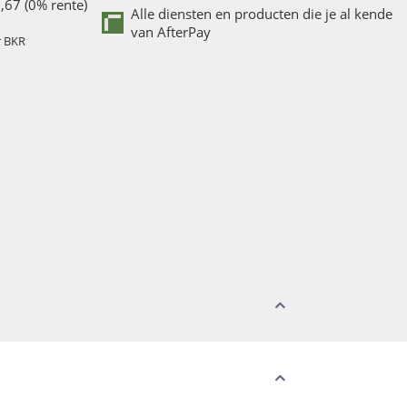
,67 (0% rente)
Alle diensten en producten die je al kende
van AfterPay
r BKR