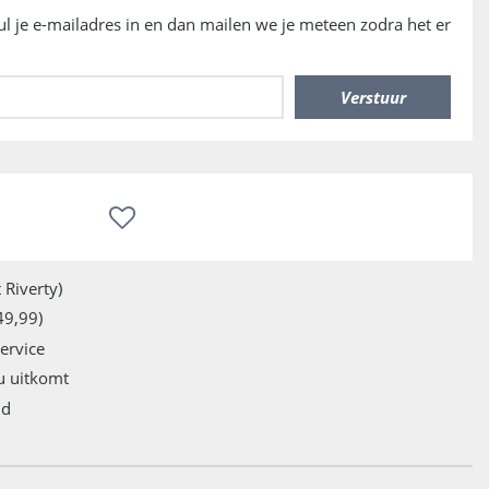
vul je e-mailadres in en dan mailen we je meteen zodra het er
 Riverty)
49,99)
service
u uitkomt
jd