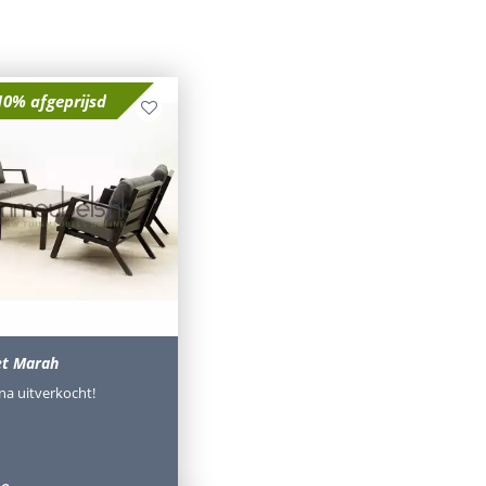
10% afgeprijsd
et Marah
jna uitverkocht!