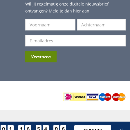
Wil jij regelmatig onze digitale nieuwsbrief
ontvangen? Meld je dan hier aan!
0
1
1
6
5
4
0
6