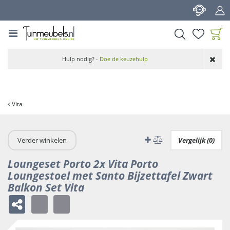
G
a
n
a
a
Product toegevoegd
r
Hulp nodig? -
Doe de keuzehulp
aan wensenlijst
c
o
n
t
Vita
e
n
t
Verder winkelen
Vergelijk (0)
Loungeset Porto 2x Vita Porto
Loungestoel met Santo Bijzettafel Zwart
Balkon Set Vita