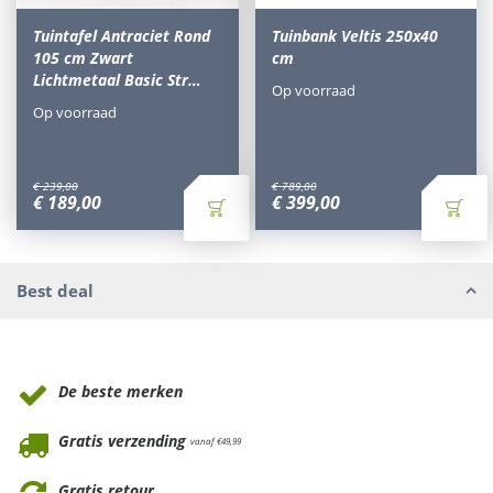
Tuintafel Antraciet Rond
Tuinbank Veltis 250x40
105 cm Zwart
cm
Lichtmetaal Basic Str…
Op voorraad
Op voorraad
€
239
,
00
€
789
,
00
€
189
,
00
€
399
,
00
Best deal
Waarom Tuinmeubels.nl
De beste merken
Gratis verzending
vanaf €49,99
Gratis retour