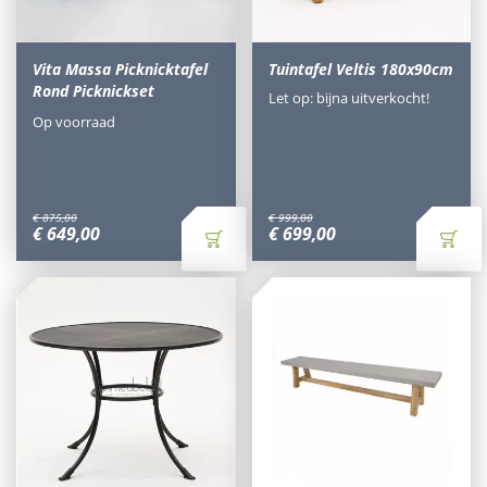
Vita Massa Picknicktafel
Tuintafel Veltis 180x90cm
Rond Picknickset
Let op: bijna uitverkocht!
Op voorraad
€
875
,
00
€
999
,
00
€
649
,
00
€
699
,
00