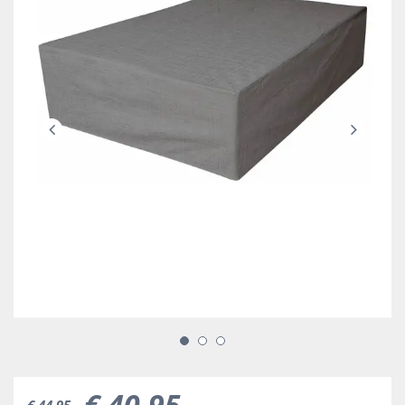
€
40
,
95
€
44
,
95