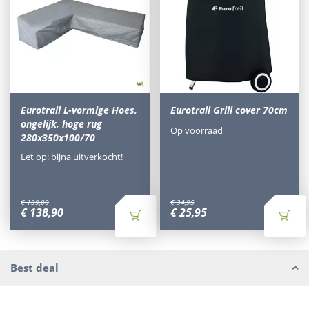
Eurotrail L-vormige Hoes,
Eurotrail Grill cover 70cm
ongelijk, hoge rug
Op voorraad
280x350x100/70
Let op: bijna uitverkocht!
€
139
,
00
€
34
,
95
€
138
,
90
€
25
,
95
Best deal
Waarom Tuinmeubels.nl