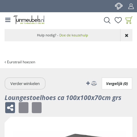
G
a
n
a
a
Product toegevoegd
r
Hulp nodig? -
Doe de keuzehulp
aan wensenlijst
c
o
n
t
Eurotrail hoezen
e
n
t
Verder winkelen
Vergelijk (0)
Loungestoelhoes ca 100x100x70cm grs