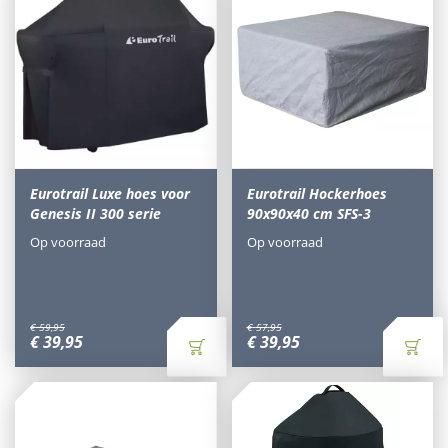
Eurotrail Luxe hoes voor
Eurotrail Hockerhoes
Genesis II 300 serie
90x90x40 cm SFS-3
Op voorraad
Op voorraad
€
59
,
95
€
57
,
95
€
39
,
95
€
39
,
95