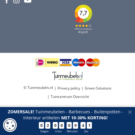
© Tuinmeubels.nl
Privacy policy
Green Solutions
Tuincentrum Overzicht
ZOMERSALE!
Tuinmeubelen - Barbecues - Buitenpotten -
Interieur artikelen
MET 10-30% KORTING!
COOKIE-INSTELLINGEN
0
2
0
0
0
9
4
1
Loungestoelhoes ca 100x100x70cm grs
Dagen
Uren
Minuten
Sec