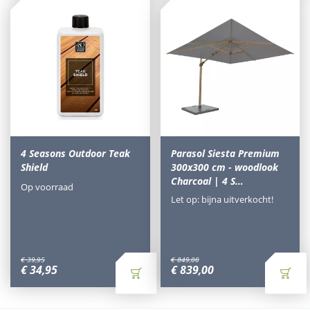
4 Seasons Outdoor Teak
Parasol Siesta Premium
Shield
300x300 cm - woodlook
Charcoal | 4 S…
Op voorraad
Let op: bijna uitverkocht!
€
39
,
95
€
849
,
00
€
34
,
95
€
839
,
00