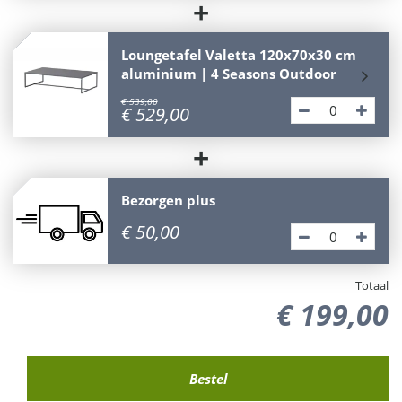
+
Loungetafel Valetta 120x70x30 cm
aluminium | 4 Seasons Outdoor
€
539
,
00
€
529
,
00
+
Bezorgen plus
€
50
,
00
Totaal
€
199
,
00