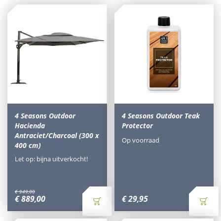
4 Seasons Outdoor
4 Seasons Outdoor Teak
Hacienda
Protector
Antraciet/Charcoal (300 x
Op voorraad
400 cm)
Let op: bijna uitverkocht!
€
949
,
00
€
889
,
00
€
29
,
95