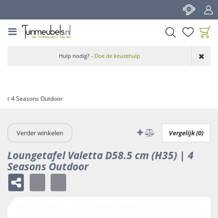
G
a
n
a
a
Product toegevoegd
r
Hulp nodig? -
Doe de keuzehulp
aan wensenlijst
c
o
n
t
4 Seasons Outdoor
e
n
t
Verder winkelen
Vergelijk (0)
Loungetafel Valetta D58.5 cm (H35) | 4
Seasons Outdoor