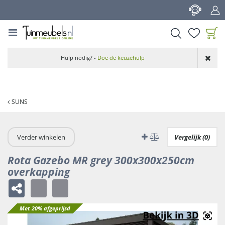
G
a
n
a
a
Product toegevoegd
r
Hulp nodig? -
Doe de keuzehulp
aan wensenlijst
c
o
n
t
SUNS
e
n
t
Verder winkelen
Vergelijk (0)
Rota Gazebo MR grey 300x300x250cm
overkapping
Met 20% afgeprijsd