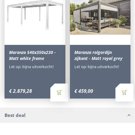
Maranza 540x350x230 -
Maranza rolgordijn
Matt white frame
zijkant - Matt royal grey
Let op: bijna uitverkocht!
Let op: bijna uitverkocht!
€
2.879
,
28
€
459
,
00
Best deal
Waarom Tuinmeubels.nl