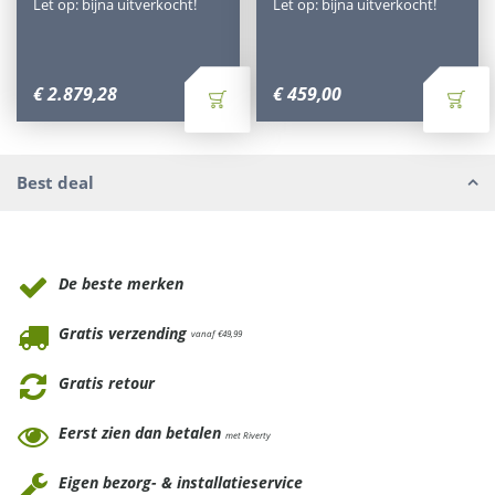
Let op: bijna uitverkocht!
Let op: bijna uitverkocht!
€
2.879
,
28
€
459
,
00
Best deal
Waarom Tuinmeubels.nl
De beste merken
Gratis verzending
vanaf €49,99
Gratis retour
Eerst zien dan betalen
met Riverty
Eigen bezorg- & installatieservice