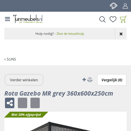
G
a
n
a
a
Product toegevoegd
r
Hulp nodig? -
Doe de keuzehulp
aan wensenlijst
c
o
n
t
SUNS
e
n
t
Verder winkelen
Vergelijk (0)
Rota Gazebo MR grey 360x600x250cm
Met 20% afgeprijsd