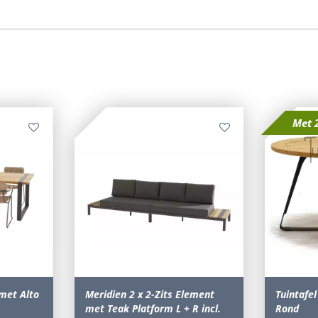
Met 
 met Alto
Meridien 2 x 2-Zits Element
Tuintafe
met Teak Platform L + R incl.
Rond