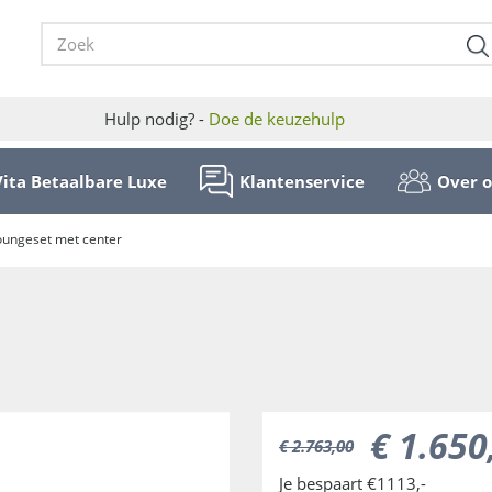
Hulp nodig? -
Doe de keuzehulp
Vita Betaalbare Luxe
Klantenservice
Over 
oungeset met center
€
1.650
€
2.763
,
00
Je bespaart €1113,-