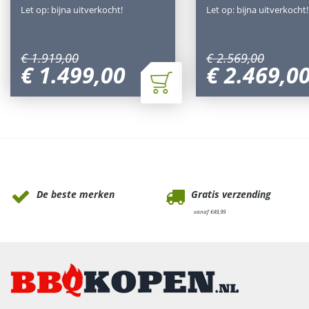
Let op: bijna uitverkocht!
Let op: bijna uitverkocht!
€
1.919
,
00
€
2.569
,
00
€
1.499
,
00
€
2.469
,
0
Waarom Tuinmeubels.nl
De beste merken
Gratis verzending
vanaf €49,99