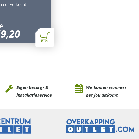
jna uitverkocht!
0
59
,
20
Eigen bezorg- &
We komen wanneer
installatieservice
het jou uitkomt