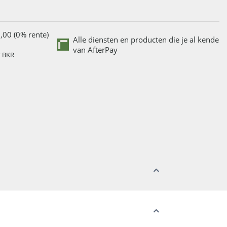
,00 (0% rente)
Alle diensten en producten die je al kende
van AfterPay
r BKR