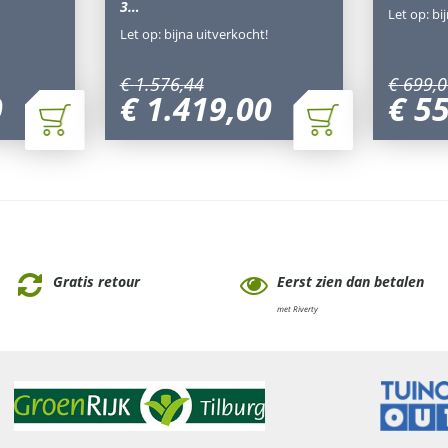
3…
Let op: bi
Let op: bijna uitverkocht!
€
1.576
,
44
€
699
,
0
0
€
1.419
,
00
€
5
Gratis retour
Eerst zien dan betalen
met Riverty