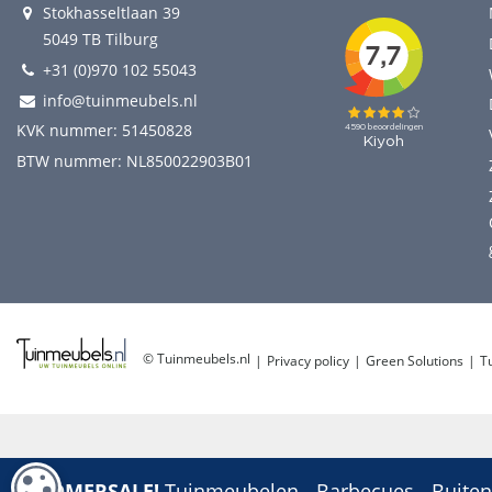
Stokhasseltlaan 39
5049 TB Tilburg
+31 (0)970 102 55043
info@tuinmeubels.nl
KVK nummer: 51450828
BTW nummer: NL850022903B01
© Tuinmeubels.nl
Privacy policy
Green Solutions
T
COOKIE-INSTELLINGEN
ZOMERSALE!
Tuinmeubelen - Barbecues - Buitenp