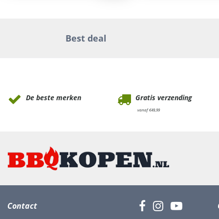
Best deal
Waarom Tuinmeubels.nl
De beste merken
Gratis verzending
vanaf €49,99
Contact