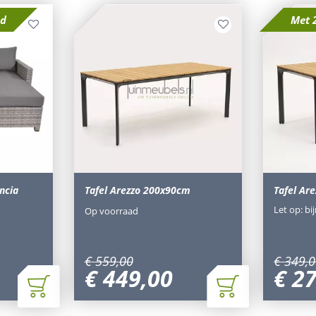
sd
Met 
ncia
Tafel Arezzo 200x90cm
Tafel Ar
Let op: bi
Op voorraad
€
559
,
00
€
349
,
0
€
449
,
00
€
2