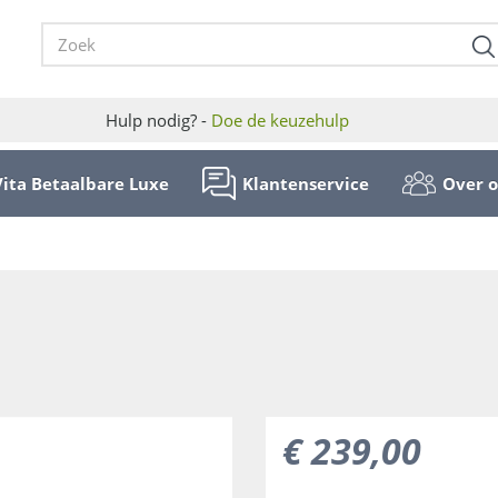
Hulp nodig? -
Doe de keuzehulp
Vita Betaalbare Luxe
Klantenservice
Over 
€
239
,
00