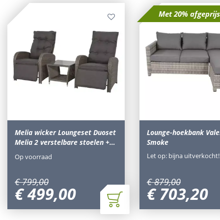
Met 20% afgeprij
Melia wicker Loungeset Duoset
Lounge-hoekbank Vale
Melia 2 verstelbare stoelen +…
Smoke
Let op: bijna uitverkocht!
Op voorraad
€
799
,
00
€
879
,
00
€
499
,
00
€
703
,
20