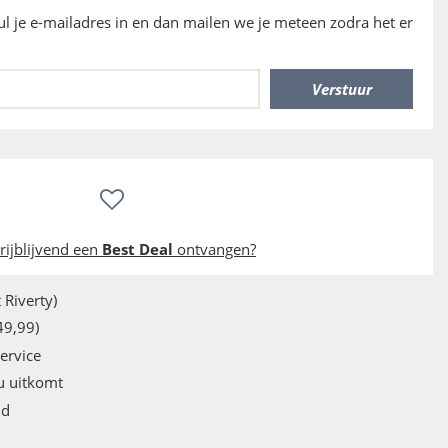
vul je e-mailadres in en dan mailen we je meteen zodra het er
rijblijvend een
Best Deal
ontvangen?
 Riverty)
49,99)
service
u uitkomt
jd