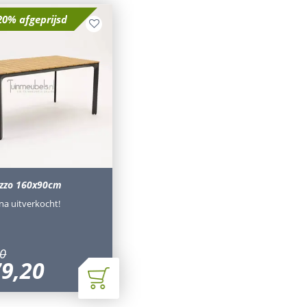
20% afgeprijsd
ezzo 160x90cm
jna uitverkocht!
0
79
,
20