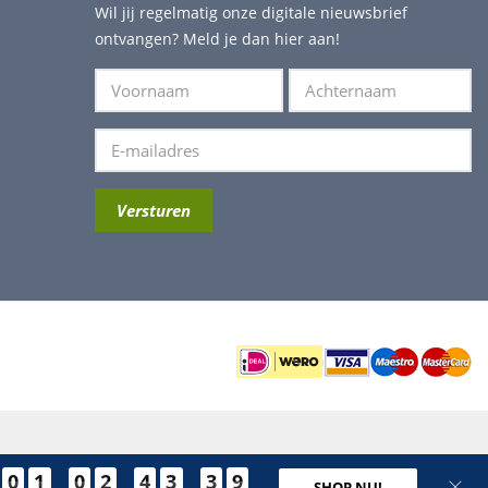
Wil jij regelmatig onze digitale nieuwsbrief
ontvangen? Meld je dan hier aan!
0
1
0
2
4
3
3
8
SHOP NU!