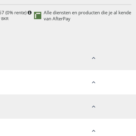
67 (0% rente)
Alle diensten en producten die je al kende
van AfterPay
r BKR