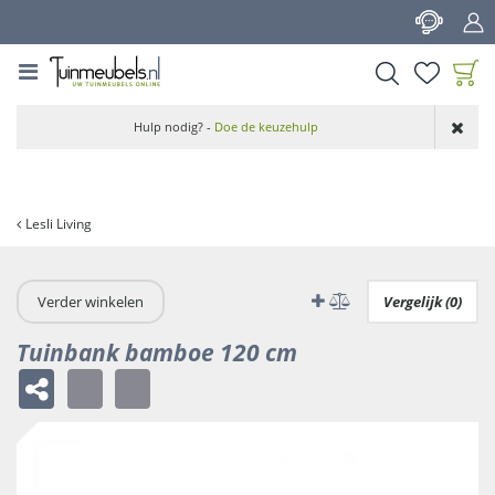
G
a
n
a
a
Product toegevoegd
r
Hulp nodig? -
Doe de keuzehulp
aan wensenlijst
c
o
n
t
Lesli Living
e
n
t
Verder winkelen
Vergelijk (0)
Tuinbank bamboe 120 cm