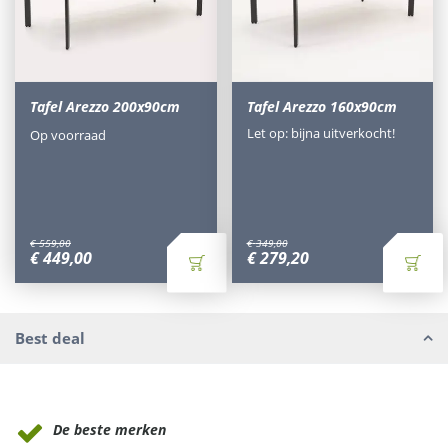
Tafel Arezzo 200x90cm
Tafel Arezzo 160x90cm
Let op: bijna uitverkocht!
Op voorraad
€
559
,
00
€
349
,
00
€
449
,
00
€
279
,
20
Best deal
Waarom Tuinmeubels.nl
De beste merken