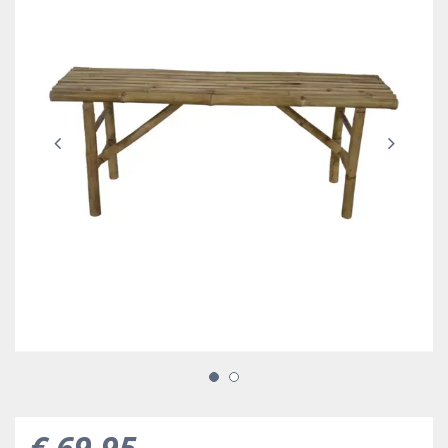
€
69
,
95