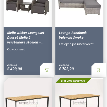
Melia wicker Loungeset
Lounge-hoekbank
Duoset Melia 2
Valencia Smoke
verstelbare stoelen +…
Let op: bijna uitverkocht!
Op voorraad
€
799
,
00
€
879
,
00
€
499
,
00
€
703
,
20
Met 20% afgeprijsd