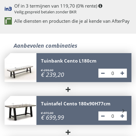
Of in 3 termijnen van 119,70 (0% rente)
Veilig gespreid betalen zonder BKR
Alle diensten en producten die je al kende van AfterPay
Aanbevolen combinaties
Tuinbank Cento L180cm
€
299
,
00
€
239
,
20
+
Tuintafel Cento 180x90H77cm
€
875
,
00
€
699
,
99
+