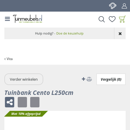
G
a
n
a
a
Product toegevoegd
r
Hulp nodig? -
Doe de keuzehulp
aan wensenlijst
c
o
n
t
Vita
e
n
t
Verder winkelen
Vergelijk (0)
Tuinbank Cento L250cm
Met 10% afgeprijsd