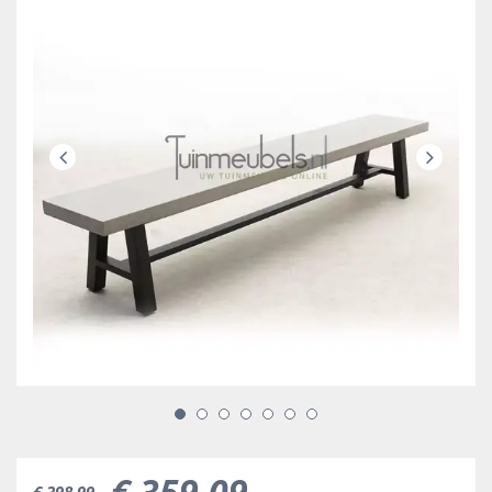
€
359
,
09
€
398
,
99