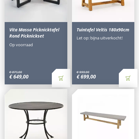
Vita Massa Picknicktafel
Tuintafel Veltis 180x90cm
Rond Picknickset
Let op: bijna uitverkocht!
Op voorraad
€
875
,
00
€
999
,
00
€
649
,
00
€
699
,
00