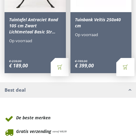
Tuintafel Antraciet Rond
Tuinbank Veltis 250x40
105 cm Zwart
cm
Lichtmetaal Basic Str…
Op voorraad
Op voorraad
€
239
,
00
€
789
,
00
€
189
,
00
€
399
,
00
Best deal
Waarom Tuinmeubels.nl
De beste merken
Gratis verzending
vanaf €49,99