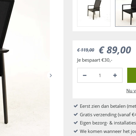
€
89
,
00
€
119
,
00
Je bespaart €30,-
Nu v
Eerst zien dan betalen (met
Gratis verzending (vanaf €
Eigen bezorg- & installatie
We komen wanneer het jo