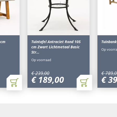
90cm
Tuintafel Antraciet Rond 105
Tuinbank
cm Zwart Lichtmetaal Basic
Op voorr
Str…
Op voorraad
€
239
,
00
€
789
,
0
€
189
,
00
€
3