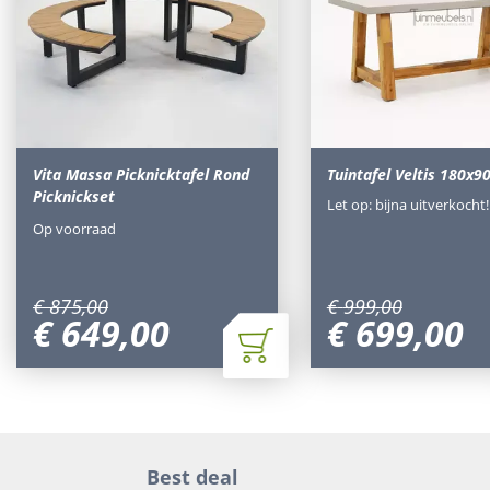
Vita Massa Picknicktafel Rond
Tuintafel Veltis 180x
Picknickset
Let op: bijna uitverkocht!
Op voorraad
€
875
,
00
€
999
,
00
€
649
,
00
€
699
,
00
Best deal