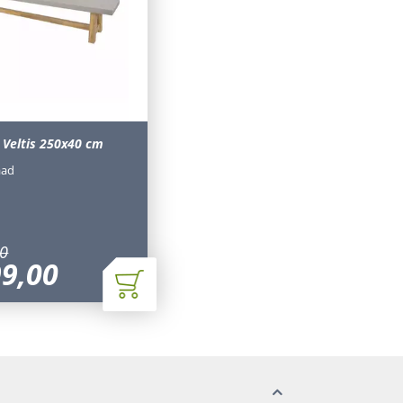
 Veltis 250x40 cm
aad
0
99
,
00