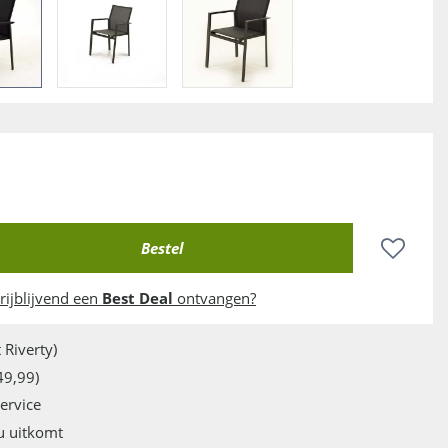
rijblijvend een
Best Deal
ontvangen?
 Riverty)
49,99)
service
u uitkomt