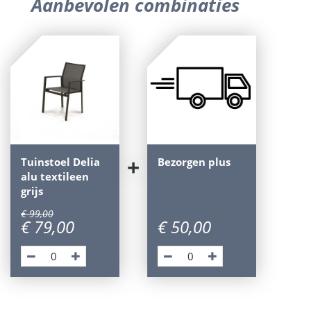
Aanbevolen combinaties
+
Tuinstoel Delia
Bezorgen plus
alu textileen
grijs
€
99
,
00
€
79
,
00
€
50
,
00