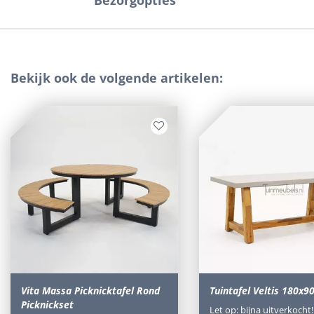
Bezorgopties
Bekijk ook de volgende artikelen:
Vita Massa Picknicktafel Rond
Tuintafel Veltis 180x
Picknickset
Let op: bijna uitverkocht!