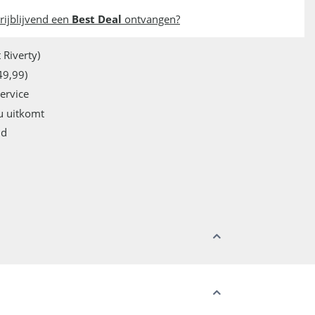
rijblijvend een
Best Deal
ontvangen?
 Riverty)
49,99)
service
u uitkomt
jd