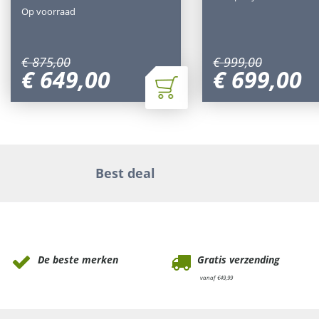
Op voorraad
€
875
,
00
€
999
,
00
€
649
,
00
€
699
,
00
Best deal
Waarom Tuinmeubels.nl
De beste merken
Gratis verzending
vanaf €49,99