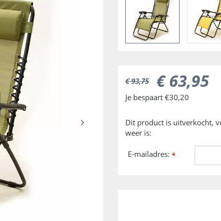
€
63
,
95
€
93
,
75
Je bespaart €30,20
Dit product is uitverkocht, 
weer is:
E-mailadres:
*