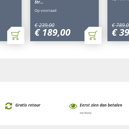
Str…
Op voorraad
€
239
,
00
€
789
,
0
€
189
,
00
€
3
Gratis retour
Eerst zien dan betalen
met Riverty