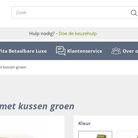
Hulp nodig? -
Doe de keuzehulp
Vita Betaalbare Luxe
Klantenservice
Over 
met kussen groen
l met kussen groen
Kleur