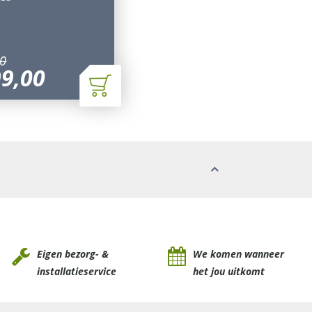
0
99
,
00
Eigen bezorg- &
We komen wanneer
installatieservice
het jou uitkomt