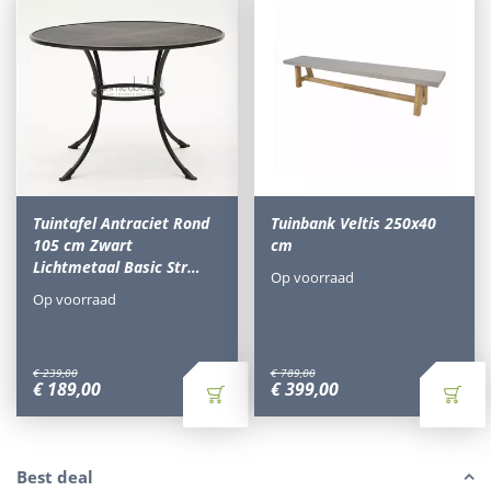
Tuintafel Antraciet Rond
Tuinbank Veltis 250x40
105 cm Zwart
cm
Lichtmetaal Basic Str…
Op voorraad
Op voorraad
€
239
,
00
€
789
,
00
€
189
,
00
€
399
,
00
Best deal