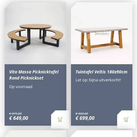
Vita Massa Picknicktafel
Tuintafel Veltis 180x90cm
Rond Picknickset
Let op: bijna uitverkocht!
Op voorraad
€
875
,
00
€
999
,
00
€
649
,
00
€
699
,
00