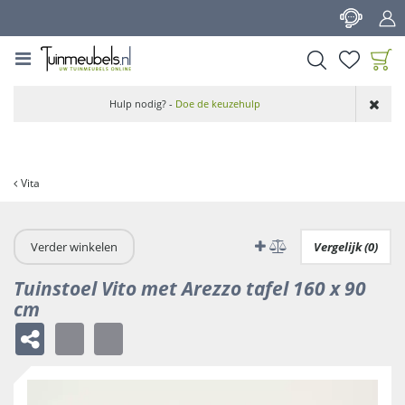
G
a
n
a
a
Product toegevoegd
r
Hulp nodig? -
Doe de keuzehulp
aan wensenlijst
c
o
n
t
Vita
e
n
t
Verder winkelen
Vergelijk (0)
Tuinstoel Vito met Arezzo tafel 160 x 90
cm