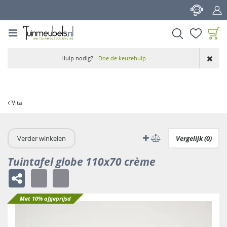
G
a
n
a
a
Product toegevoegd
r
Hulp nodig? -
Doe de keuzehulp
aan wensenlijst
c
o
n
t
Vita
e
n
t
Verder winkelen
Vergelijk (0)
Tuintafel globe 110x70 crème
Met 10% afgeprijsd