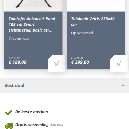
Tuintafel Antraciet Rond
Tuinbank Veltis 250x40
105 cm Zwart
cm
Lichtmetaal Basic Str…
Op voorraad
Op voorraad
€
239
,
00
€
789
,
00
€
189
,
00
€
399
,
00
Best deal
Waarom Tuinmeubels.nl
De beste merken
Gratis verzending
vanaf €49,99