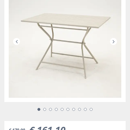
€
161
,
10
€
179
,
00