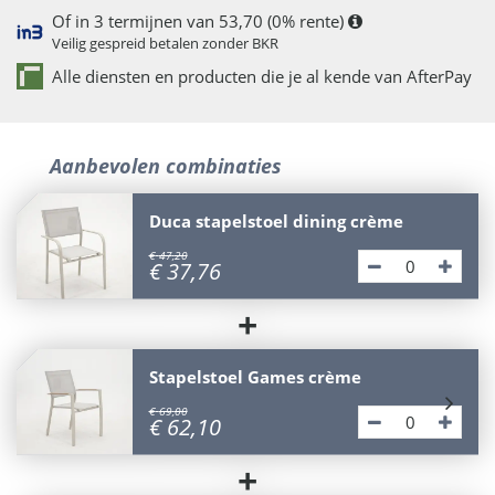
Of in 3 termijnen van 53,70 (0% rente)
Veilig gespreid betalen zonder BKR
Alle diensten en producten die je al kende van AfterPay
Aanbevolen combinaties
Duca stapelstoel dining crème
€
47
,
20
€
37
,
76
+
Stapelstoel Games crème
€
69
,
00
€
62
,
10
+