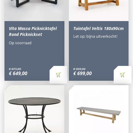
Vita Massa Picknicktafel
Tuintafel Veltis 180x90cm
Rond Picknickset
Let op: bijna uitverkocht!
Op voorraad
€
875
,
00
€
999
,
00
€
649
,
00
€
699
,
00