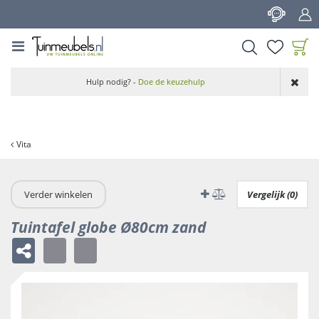
G
a
n
a
a
Product toegevoegd
r
Hulp nodig? -
Doe de keuzehulp
aan wensenlijst
c
o
n
t
Vita
e
n
t
Verder winkelen
Vergelijk (0)
Tuintafel globe Ø80cm zand