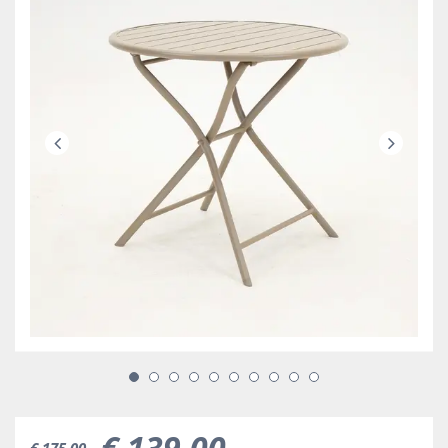
€
139
,
00
€
175
,
00