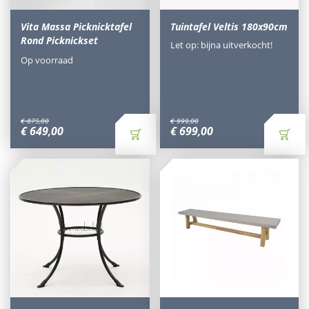
Vita Massa Picknicktafel
Tuintafel Veltis 180x90cm
Rond Picknickset
Let op: bijna uitverkocht!
Op voorraad
€
875
,
00
€
999
,
00
€
649
,
00
€
699
,
00