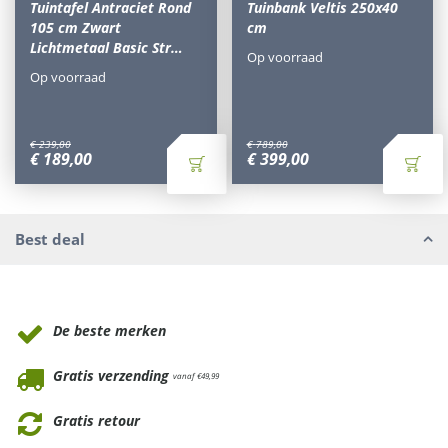
Tuintafel Antraciet Rond
Tuinbank Veltis 250x40
105 cm Zwart
cm
Lichtmetaal Basic Str…
Op voorraad
Op voorraad
€
239
,
00
€
789
,
00
€
189
,
00
€
399
,
00
Best deal
Waarom Tuinmeubels.nl
De beste merken
Gratis verzending
vanaf €49,99
Gratis retour