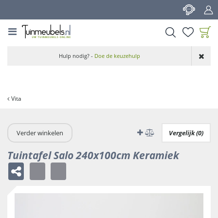
G
a
n
a
a
Product toegevoegd
r
Hulp nodig? -
Doe de keuzehulp
aan wensenlijst
c
o
n
t
Vita
e
n
t
Verder winkelen
Vergelijk (0)
Tuintafel Salo 240x100cm Keramiek