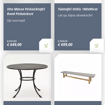
Vita Massa Picknicktafel
Tuintafel Veltis 180x90cm
Rond Picknickset
Let op: bijna uitverkocht!
Op voorraad
€
875
,
00
€
999
,
00
€
649
,
00
€
699
,
00