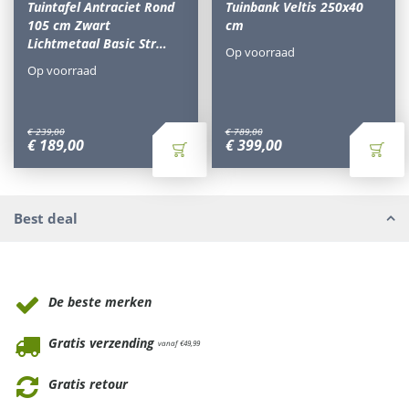
Tuintafel Antraciet Rond
Tuinbank Veltis 250x40
105 cm Zwart
cm
Lichtmetaal Basic Str…
Op voorraad
Op voorraad
€
239
,
00
€
789
,
00
€
189
,
00
€
399
,
00
Best deal
Waarom Tuinmeubels.nl
De beste merken
Gratis verzending
vanaf €49,99
Gratis retour