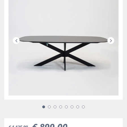
€
899
,
00
€
1.125
,
00