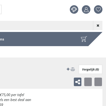
Product toege
aan wensenl
ons
Vergelijk (0)
€75,00 per tafel
els een best deal aan
,69