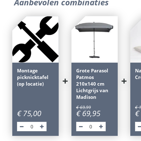
Aanbevolen combinaties
Montage
Grote Parasol
Na
picknicktafel
Patmos
C
+
+
(op locatie)
210x140 cm
Lichtgrijs van
Madison
€
69
,
99
€
€
75
,
00
€
69
,
95
€