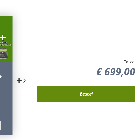
Totaal
€
699
,
00
Grote Luxe
Grote Parasol
t
Parasol Patmos
Patmos
+
+
+
210x140 cm
210x140 cm
Ecru van
Grijs van
Madison
Madison
€
69
,
99
€
69
,
99
€
69
,
95
€
69
,
95