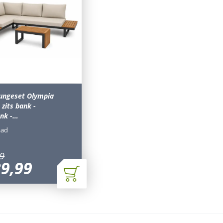
oungeset Olympia
 zits bank -
ank -…
aad
9
39
,
99