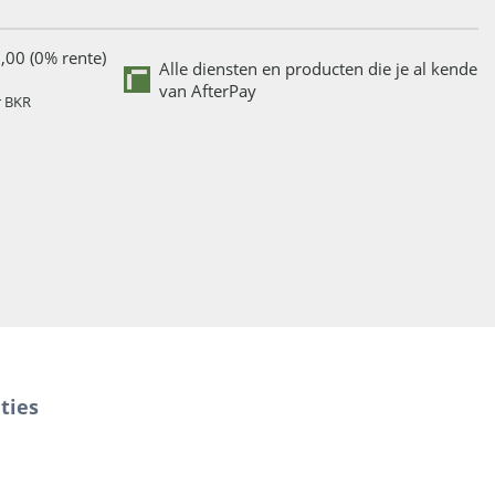
,00 (0% rente)
Alle diensten en producten die je al kende
van AfterPay
r BKR
ties