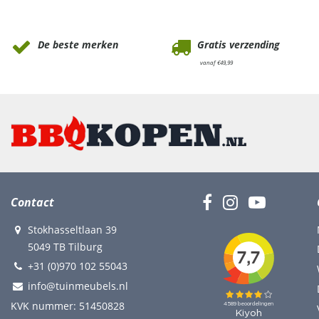
Waarom Tuinmeubels.nl
De beste merken
Gratis verzending
vanaf €49,99
Contact
Stokhasseltlaan 39
5049 TB Tilburg
+31 (0)970 102 55043
info@tuinmeubels.nl
KVK nummer: 51450828