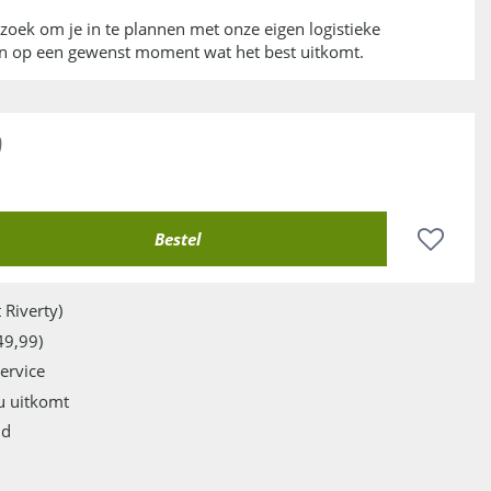
erzoek om je in te plannen met onze eigen logistieke
an op een gewenst moment wat het best uitkomt.
0
 Riverty)
49,99)
service
u uitkomt
jd