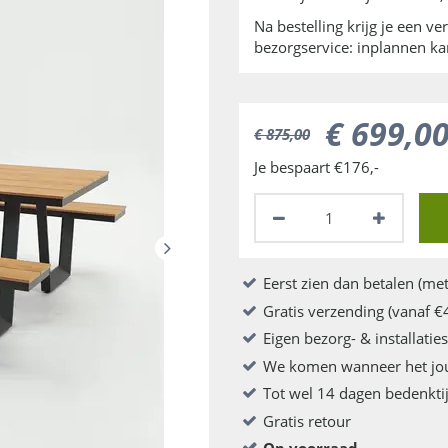
Na bestelling krijg je een v
bezorgservice: inplannen k
€
699
,
0
€
875
,
00
Je bespaart €176,-
Eerst zien dan betalen (met
Gratis verzending (vanaf €
Eigen bezorg- & installatie
We komen wanneer het jo
Tot wel 14 dagen bedenkti
Gratis retour