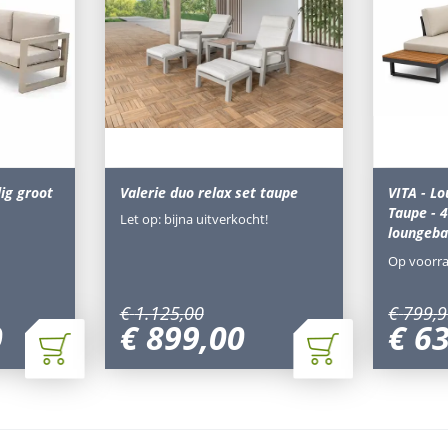
ig groot
Valerie duo relax set taupe
VITA - L
Taupe - 4
Let op: bijna uitverkocht!
loungeb
Op voorr
€
1.125
,
00
€
799
,
9
0
€
899
,
00
€
6