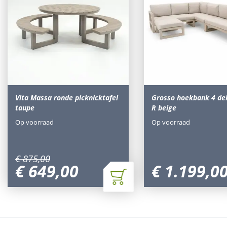
Vita Massa ronde picknicktafel
Grosso hoekbank 4 del
taupe
R beige
Op voorraad
Op voorraad
€
875
,
00
€
649
,
00
€
1.199
,
0