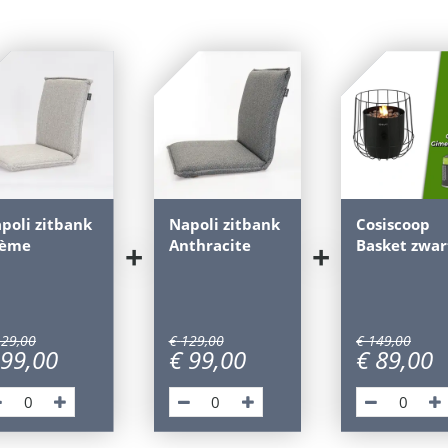
poli zitbank
Napoli zitbank
Cosiscoop
rème
Anthracite
Basket zwar
+
+
129
,
00
€
129
,
00
€
149
,
00
99
,
00
€
99
,
00
€
89
,
00