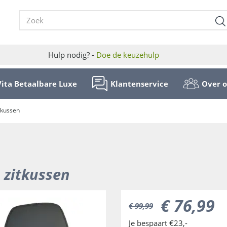
Hulp nodig? -
Doe de keuzehulp
Vita Betaalbare Luxe
Klantenservice
Over 
itkussen
. zitkussen
€
76
,
99
€
99
,
99
Je bespaart €23,-