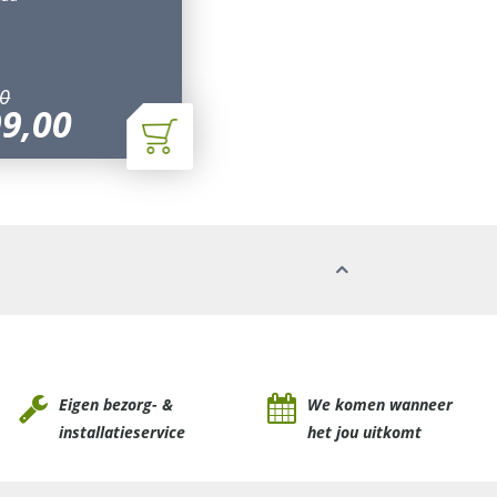
0
99
,
00
Eigen bezorg- &
We komen wanneer
installatieservice
het jou uitkomt