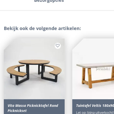
Bezorgopties
Bekijk ook de volgende artikelen:
Vita Massa Picknicktafel Rond
Tuintafel Veltis 180x
Picknickset
Let op: bijna uitverkocht!