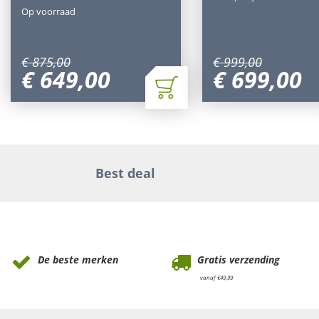
Op voorraad
€
875
,
00
€
999
,
00
€
649
,
00
€
699
,
00
Best deal
Waarom Tuinmeubels.nl
De beste merken
Gratis verzending
vanaf €49,99