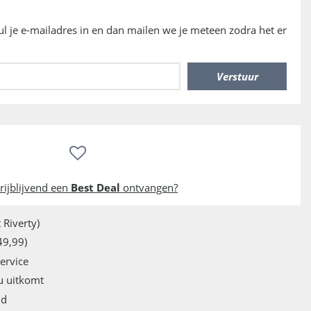
vul je e-mailadres in en dan mailen we je meteen zodra het er
rijblijvend een
Best Deal
ontvangen?
 Riverty)
49,99)
service
u uitkomt
jd