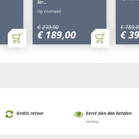
Str…
Op voorraad
€
239
,
00
€
789
,
0
€
189
,
00
€
3
Gratis retour
Eerst zien dan betalen
met Riverty