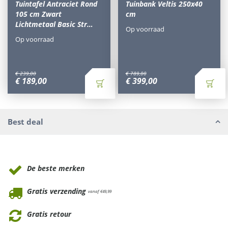
Tuintafel Antraciet Rond
Tuinbank Veltis 250x40
105 cm Zwart
cm
Lichtmetaal Basic Str…
Op voorraad
Op voorraad
€
239
,
00
€
789
,
00
€
189
,
00
€
399
,
00
Best deal
Waarom Tuinmeubels.nl
De beste merken
Gratis verzending
vanaf €49,99
Gratis retour