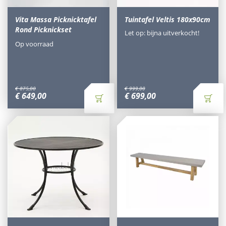
Vita Massa Picknicktafel
Tuintafel Veltis 180x90cm
Rond Picknickset
Let op: bijna uitverkocht!
Op voorraad
€
875
,
00
€
999
,
00
€
649
,
00
€
699
,
00