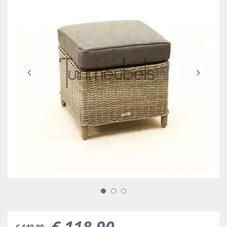
€
118
,
90
€
149
,
00