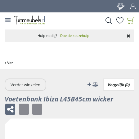
G
a
n
a
a
Product toegevoegd
r
Hulp nodig? -
Doe de keuzehulp
aan wensenlijst
c
o
n
t
Vita
e
n
t
Verder winkelen
Vergelijk (0)
Voetenbank Ibiza L45B45cm wicker