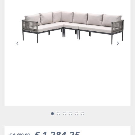
€
1.284
,
25
€
1.499
,
00