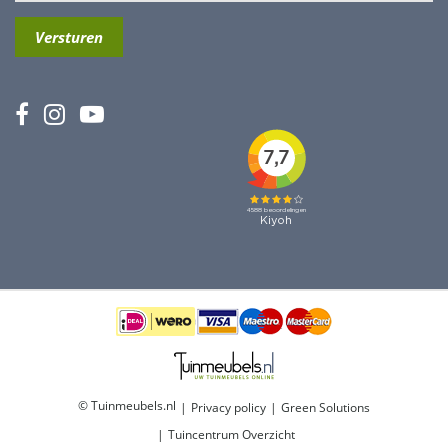
© Tuinmeubels.nl
Privacy policy
Green Solutions
Tuincentrum Overzicht