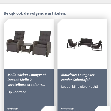
Bekijk ook de volgende artikelen:
Melia wicker Loungeset
Mauritius Loungeset
Duoset Melia 2
zonder Salontafel
verstelbare stoelen +…
Let op: bijna uitverkocht!
Op voorraad
€
799
,
00
€
1.919
,
00