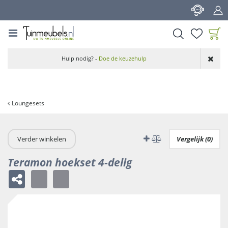
G
a
n
a
a
Product toegevoegd
r
Hulp nodig? -
Doe de keuzehulp
aan wensenlijst
c
o
n
t
Loungesets
e
n
t
Verder winkelen
Vergelijk (0)
Teramon hoekset 4-delig