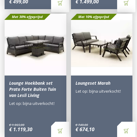
€
499
,
00
€
1.499
,
00
Met 30% afgeprijsd
Met 10% afgeprijsd
Lounge Hoekbank set
Loungeset Marah
Prato Forte Buiten Tuin
Let op: bijna uitverkocht!
van Lesli Living
Let op: bijna uitverkocht!
€
1.965
,
00
€
749
,
00
€
1.119
,
30
€
674
,
10